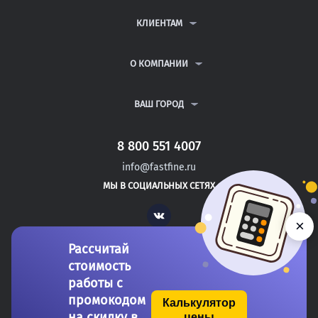
КОНТРОЛЬНЫЕ РАБОТЫ
ДИПЛОМНЫЕ РАБОТЫ
КЛИЕНТАМ
КУРСОВЫЕ РАБОТЫ
АНТИПЛАГИАТ
РЕФЕРАТЫ
ВОПРОСЫ И ОТВЕТЫ
О КОМПАНИИ
ВСЕ УСЛУГИ
ПУБЛИЧНАЯ ОФЕРТА
О КОМПАНИИ
ПОЛИТИКА КОНФИДЕНЦИАЛЬНОСТИ
КОНТАКТЫ
ВАШ ГОРОД
АВТОРАМ
МОСКВА
САНКТ-ПЕТЕРБУРГ
8 800 551 4007
НОВОГОРСК
info@fastfine.ru
ЕКАТЕРИНБУРГ
МЫ В СОЦИАЛЬНЫХ СЕТЯХ
БАРНАУЛ
Vk
×
Рассчитай
стоимость
работы с
промокодом
Калькулятор
на скидку в
цены