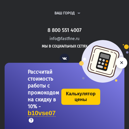
ВСЕ УСЛУГИ
ПУБЛИЧНАЯ ОФЕРТА
О КОМПАНИИ
ПОЛИТИКА КОНФИДЕНЦИАЛЬНОСТИ
КОНТАКТЫ
ВАШ ГОРОД
АВТОРАМ
МОСКВА
САНКТ-ПЕТЕРБУРГ
8 800 551 4007
НОВОГОРСК
info@fastfine.ru
ЕКАТЕРИНБУРГ
МЫ В СОЦИАЛЬНЫХ СЕТЯХ
БАРНАУЛ
Vk
×
Рассчитай
стоимость
работы с
промокодом
Калькулятор
на скидку в
цены
Copyright 2011-2026 FastFine.ru
10% -
b10vse07
Общество с ограниченной ответственностью «Форстад» ОГРН: 1137746693457 ИНН/КПП:
7710944817/775101001